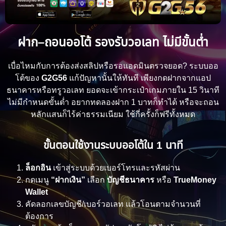
ฝาก–ถอนออโต้ รองรับวอเลท ไม่มีขั้นต่ำ
เบื่อไหมกับการต้องส่งสลิปหรือรอแอดมินตรวจยอด? ระบบออ
โต้ของ
G2G56
แก้ปัญหานั้นให้ทันที เพียงกดฝากจากแอป
ธนาคารหรือทรูวอเลท ยอดจะเข้ากระเป๋าเกมภายใน 15 วินาที
ไม่มีกำหนดขั้นต่ำ อยากทดลองฝาก 1 บาทก็ทำได้ หรือจะถอน
หลักแสนก็ไร้ค่าธรรมเนียม ใช้กี่ครั้งก็ฟรีทั้งหมด
ขั้นตอนใช้งานระบบออโต้ใน 1 นาที
ล็อกอิน
เข้าสู่ระบบด้วยเบอร์โทรและรหัสผ่าน
กดเมนู
“ฝากเงิน”
เลือก
บัญชีธนาคาร
หรือ
TrueMoney
Wallet
คัดลอกเลขบัญชี/เบอร์วอเลท แล้วโอนตามจำนวนที่
ต้องการ