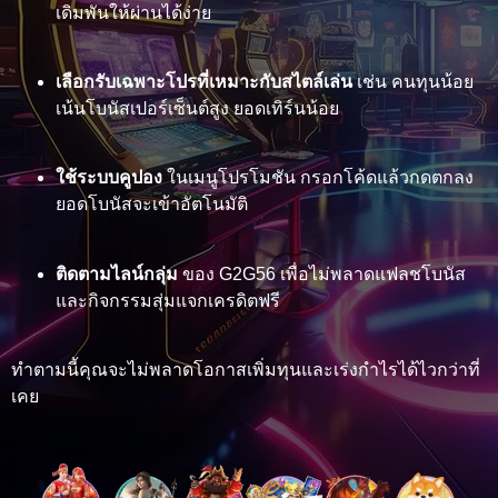
เดิมพันให้ผ่านได้ง่าย
เลือกรับเฉพาะโปรที่เหมาะกับสไตล์เล่น
เช่น คนทุนน้อย
เน้นโบนัสเปอร์เซ็นต์สูง ยอดเทิร์นน้อย
ใช้ระบบคูปอง
ในเมนูโปรโมชัน กรอกโค้ดแล้วกดตกลง
ยอดโบนัสจะเข้าอัตโนมัติ
ติดตามไลน์กลุ่ม
ของ G2G56 เพื่อไม่พลาดแฟลชโบนัส
และกิจกรรมสุ่มแจกเครดิตฟรี
ทำตามนี้คุณจะไม่พลาดโอกาสเพิ่มทุนและเร่งกำไรได้ไวกว่าที่
เคย