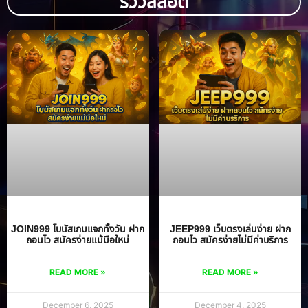
รีวิวสล็อต
JOIN999 โบนัสเกมแจกทั้งวัน ฝาก
JEEP999 เว็บตรงเล่นง่าย ฝาก
ถอนไว สมัครง่ายแม้มือใหม่
ถอนไว สมัครง่ายไม่มีค่าบริการ
READ MORE »
READ MORE »
December 6, 2025
December 4, 2025