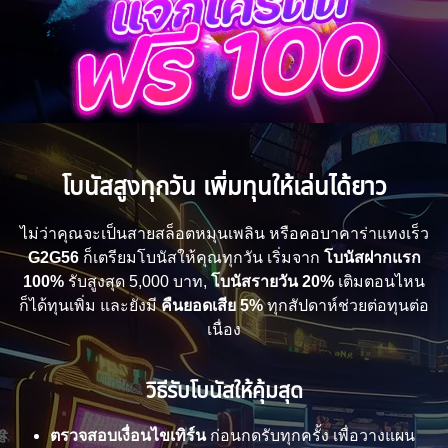
โบนัสสูงทุกวัน เพิ่มทุนให้เล่นได้ยาว
ไม่ว่าคุณจะเป็นสายสล็อตหมุนเพลิน หรือคอบาคาร่าแทงเร็ว
G2G56
ก็เตรียมโบนัสให้คุณทุกวัน เริ่มจาก
โบนัสฝากแรก
100%
รับสูงสุด 5,000 บาท,
โบนัสรายวัน 20%
เติมตอนไหน
ก็ได้ทุนเพิ่ม และยังมี
คืนยอดเสีย 5%
ทุกสัปดาห์ช่วยต่อทุนต่อ
เนื่อง
วิธีรับโบนัสให้คุ้มสุด
ตรวจสอบเงื่อนไขเทิร์น
ก่อนกดรับทุกครั้ง เพื่อวางแผน