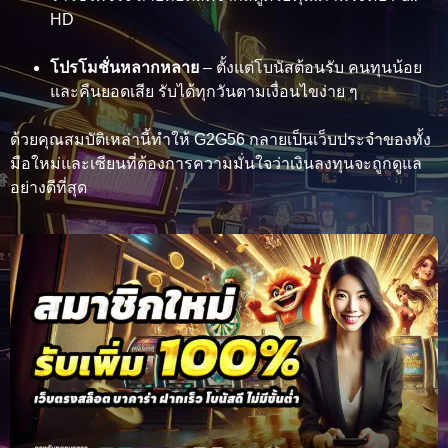
HD
โปรโมชั่นหลากหลาย
– ตั้งแต่โบนัสต้อนรับ คนทุนน้อย
และคืนยอดเสีย รับได้ทุกวันตามเงื่อนไขง่าย ๆ
ด้วยคุณสมบัติเหล่านี้ทำให้ G2G56 กลายเป็นเว็บประจำของทั้ง
มือใหม่และเซียนที่ต้องการความมั่นใจว่าเงินลงทุนจะถูกดูแล
อย่างดีที่สุด