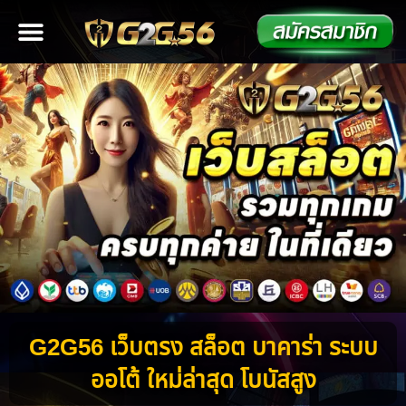
เกี่ยวกับเรา
สมัครสมาชิก
ทางเข้าเล่น
บริการของเรา
โปรโมชั่น
ติดต่อเรา
G2G56 เว็บตรง สล็อต บาคาร่า ระบบ
ออโต้ ใหม่ล่าสุด โบนัสสูง