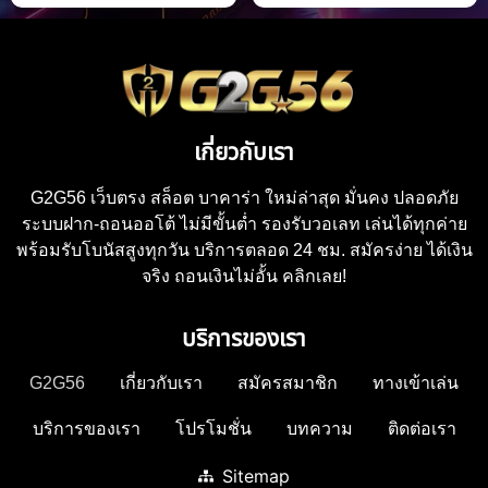
เกี่ยวกับเรา
G2G56 เว็บตรง สล็อต บาคาร่า ใหม่ล่าสุด มั่นคง ปลอดภัย
ระบบฝาก-ถอนออโต้ ไม่มีขั้นต่ำ รองรับวอเลท เล่นได้ทุกค่าย
พร้อมรับโบนัสสูงทุกวัน บริการตลอด 24 ชม. สมัครง่าย ได้เงิน
จริง ถอนเงินไม่อั้น คลิกเลย!
บริการของเรา
G2G56
เกี่ยวกับเรา
สมัครสมาชิก
ทางเข้าเล่น
บริการของเรา
โปรโมชั่น
บทความ
ติดต่อเรา
Sitemap