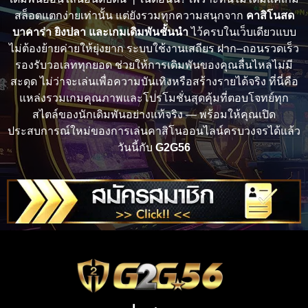
สล็อตแตกง่ายเท่านั้น แต่ยังรวมทุกความสนุกจาก
คาสิโนสด
บาคาร่า ยิงปลา และเกมเดิมพันชั้นนำ
ไว้ครบในเว็บเดียวแบบ
ไม่ต้องย้ายค่ายให้ยุ่งยาก ระบบใช้งานเสถียร ฝาก–ถอนรวดเร็ว
รองรับวอเลททุกยอด ช่วยให้การเดิมพันของคุณลื่นไหลไม่มี
สะดุด ไม่ว่าจะเล่นเพื่อความบันเทิงหรือสร้างรายได้จริง ที่นี่คือ
แหล่งรวมเกมคุณภาพและโปรโมชั่นสุดคุ้มที่ตอบโจทย์ทุก
สไตล์ของนักเดิมพันอย่างแท้จริง — พร้อมให้คุณเปิด
ประสบการณ์ใหม่ของการเล่นคาสิโนออนไลน์ครบวงจรได้แล้ว
วันนี้กับ
G2G56