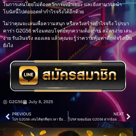
ในการเล่นโดยไม่ต้องควักกระเป๋าเยอะ และยังสามารถนำ
โบนัสนี้ไปต่อยอดทำกำไรจริงได้อีกด้วย
ไม่ว่าคุณจะเล่นเพื่อความสนุก หรือหวังสร้างกำไรจริง โปรบา
คาร่า G2G56 พร้อมตอบโจทย์ทุกความต้องการ สมัครง่าย เล่น
ง่าย รับเงินจริง ลองเลย แล้วคุณจะรู้ว่าความคุ้มค่าที่แท้จริงเป็น
ยังไง
G2G56
July 8, 2025
PREVIOUS
NEXT
โปร G2G56 เล่นได้ทุกที่ทุกเวลา มือถือก็ปัง
โปรสายทุนน้อย G2G56 ฝากน้อย กำไรเยอะ