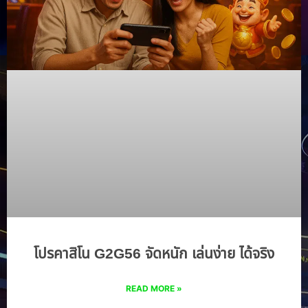
โปรคาสิโน G2G56 จัดหนัก เล่นง่าย ได้จริง
READ MORE »