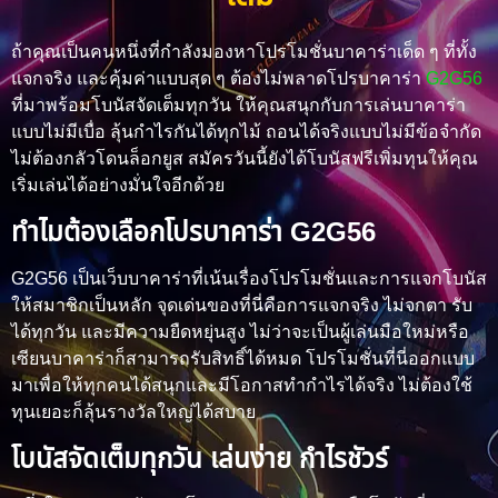
ถ้าคุณเป็นคนหนึ่งที่กำลังมองหาโปรโมชั่นบาคาร่าเด็ด ๆ ที่ทั้ง
แจกจริง และคุ้มค่าแบบสุด ๆ ต้องไม่พลาดโปรบาคาร่า
G2G56
ที่มาพร้อมโบนัสจัดเต็มทุกวัน ให้คุณสนุกกับการเล่นบาคาร่า
แบบไม่มีเบื่อ ลุ้นกำไรกันได้ทุกไม้ ถอนได้จริงแบบไม่มีข้อจำกัด
ไม่ต้องกลัวโดนล็อกยูส สมัครวันนี้ยังได้โบนัสฟรีเพิ่มทุนให้คุณ
เริ่มเล่นได้อย่างมั่นใจอีกด้วย
ทำไมต้องเลือกโปรบาคาร่า G2G56
G2G56 เป็นเว็บบาคาร่าที่เน้นเรื่องโปรโมชั่นและการแจกโบนัส
ให้สมาชิกเป็นหลัก จุดเด่นของที่นี่คือการแจกจริง ไม่จกตา รับ
ได้ทุกวัน และมีความยืดหยุ่นสูง ไม่ว่าจะเป็นผู้เล่นมือใหม่หรือ
เซียนบาคาร่าก็สามารถรับสิทธิ์ได้หมด โปรโมชั่นที่นี่ออกแบบ
มาเพื่อให้ทุกคนได้สนุกและมีโอกาสทำกำไรได้จริง ไม่ต้องใช้
ทุนเยอะก็ลุ้นรางวัลใหญ่ได้สบาย
โบนัสจัดเต็มทุกวัน เล่นง่าย กำไรชัวร์