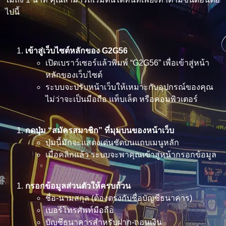
ไปนี้
เข้าสู่เว็บไซต์หลักของ G2G56
เปิดเบราว์เซอร์แล้วพิมพ์ “G2G56” เพื่อเข้าสู่หน้า
หลักของเว็บไซต์
ระบบจะปรับหน้าเว็บให้เหมาะกับอุปกรณ์ของคุณ
ไม่ว่าจะเป็นมือถือ แท็บเล็ต หรือคอมพิวเตอร์
กดปุ่ม “สมัครสมาชิก” ที่มุมบนของหน้าเว็บ
ปุ่มนี้มักจะแสดงเด่นชัดบนแถบเมนูหลัก
เมื่อคลิกแล้ว ระบบจะพาคุณเข้าสู่หน้ากรอกข้อมูล
กรอกข้อมูลส่วนตัวให้ครบถ้วน
ชื่อ-นามสกุล (ต้องตรงกับชื่อบัญชีธนาคาร)
เบอร์โทรศัพท์มือถือ
บัญชีธนาคารสำหรับฝาก-ถอนเงิน