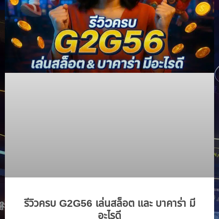
รีวิวครบ G2G56 เล่นสล็อต และ บาคาร่า มี
อะไรดี