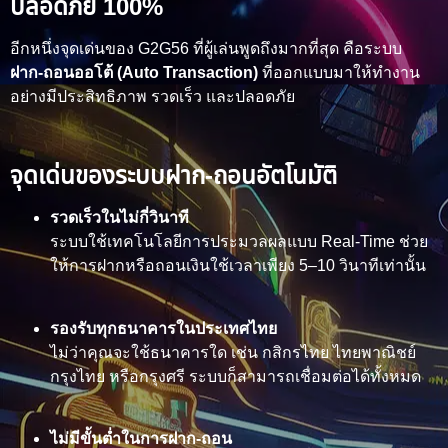
ปลอดภัย 100%
อีกหนึ่งจุดเด่นของ G2G56 ที่ผู้เล่นพูดถึงมากที่สุด คือระบบ
ฝาก-ถอนออโต้ (Auto Transaction)
ที่ออกแบบมาให้ทำงาน
อย่างมีประสิทธิภาพ รวดเร็ว และปลอดภัย
จุดเด่นของระบบฝาก-ถอนอัตโนมัติ
รวดเร็วในไม่กี่วินาที
ระบบใช้เทคโนโลยีการประมวลผลแบบ Real-Time ช่วย
ให้การฝากหรือถอนเงินใช้เวลาเพียง 5–10 วินาทีเท่านั้น
รองรับทุกธนาคารในประเทศไทย
ไม่ว่าคุณจะใช้ธนาคารใด เช่น กสิกรไทย ไทยพาณิชย์
กรุงไทย หรือกรุงศรี ระบบก็สามารถเชื่อมต่อได้ทั้งหมด
ไม่มีขั้นต่ำในการฝาก-ถอน