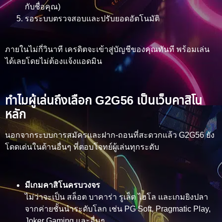
กับชื่อคุณ)
รอระบบตรวจสอบและปรับยอดอัตโนมัติ
ภายในไม่กี่วินาที เครดิตจะเข้าสู่บัญชีของคุณทันที พร้อมเล่น
ได้เลยโดยไม่ต้องแจ้งแอดมิน
ทำไมผู้เล่นถึงเลือก G2G56 เป็นเว็บคาสิโน
หลัก
นอกจากระบบการสมัครและฝาก-ถอนที่สะดวกแล้ว G2G56 ยัง
โดดเด่นในด้านอื่นๆ ที่ตอบโจทย์ผู้เล่นทุกระดับ
มีเกมคาสิโนครบวงจร
ไม่ว่าจะเป็น สล็อต บาคาร่า รูเล็ต ไฮโล และเกมยิงปลา
จากค่ายชั้นนำระดับโลก เช่น PG Soft, Pragmatic Play,
Joker Gaming และอื่นๆ