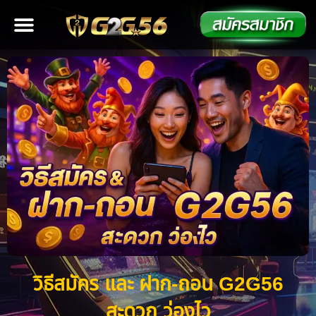
เกี่ยวกับเรา
สมัครสมาชิก
ทางเข้าเล่น
บริการของเรา
โปรโมชั่น
ติดต่อเรา
วิธีสมัคร และ ฝาก-ถอน G2G56
สะดวก ว่องไว